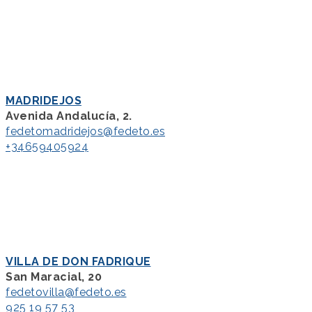
MADRIDEJOS
Avenida Andalucía, 2.
fedetomadridejos@fedeto.es
+34659405924
VILLA DE DON FADRIQUE
San Maracial, 20
fedetovilla@fedeto.es
925 19 57 53