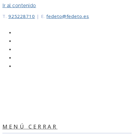
Ir al contenido
T.
925228710
|
E.
fedeto@fedeto.es
MENÚ
CERRAR