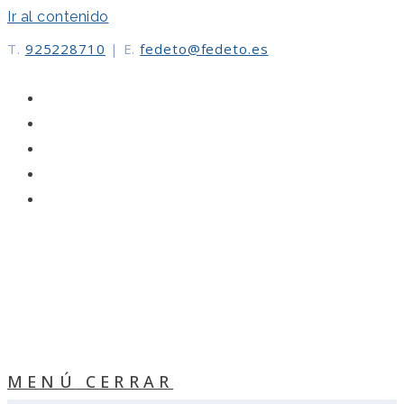
Ir al contenido
T.
925228710
|
E.
fedeto@fedeto.es
MENÚ
CERRAR