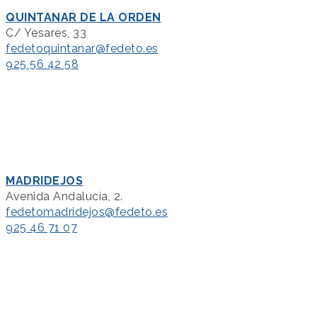
QUINTANAR DE LA ORDEN
C/ Yesares, 33
fedetoquintanar@fedeto.es
925 56 42 58
MADRIDEJOS
Avenida Andalucía, 2.
fedetomadridejos@fedeto.es
925 46 71 07