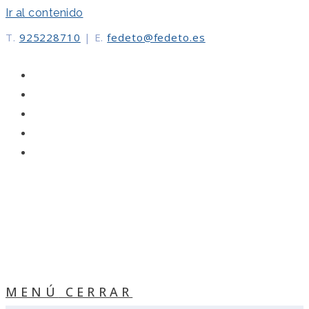
Ir al contenido
T.
925228710
|
E.
fedeto@fedeto.es
MENÚ
CERRAR