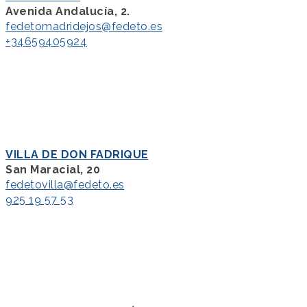
Avenida Andalucía, 2.
fedetomadridejos@fedeto.es
+34659405924
VILLA DE DON FADRIQUE
San Maracial, 20
fedetovilla@fedeto.es
925 19 57 53