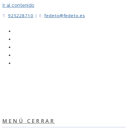
Ir al contenido
T.
925228710
|
E.
fedeto@fedeto.es
MENÚ
CERRAR