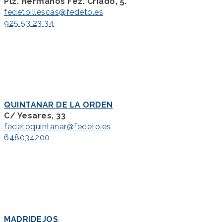
Plz. Hermanos Fez. Criado, 5.
fedetoillescas@fedeto.es
925 53 23 34
QUINTANAR DE LA ORDEN
C/ Yesares, 33
fedetoquintanar@fedeto.es
648034200
MADRIDEJOS