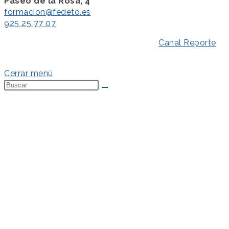
Paseo de la Rosa, 4
formacion@fedeto.es
925 25 77 07
Aviso Legal
–
Política de Privacidad
–
Canal Reporte
–
Política de Cookies
Cerrar menú