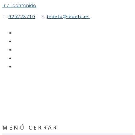
Ir al contenido
T.
925228710
|
E.
fedeto@fedeto.es
MENÚ
CERRAR