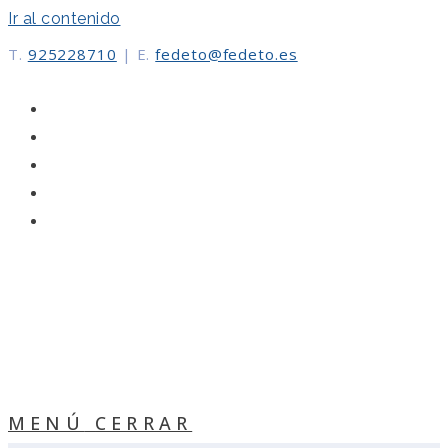
Ir al contenido
T.
925228710
|
E.
fedeto@fedeto.es
MENÚ
CERRAR