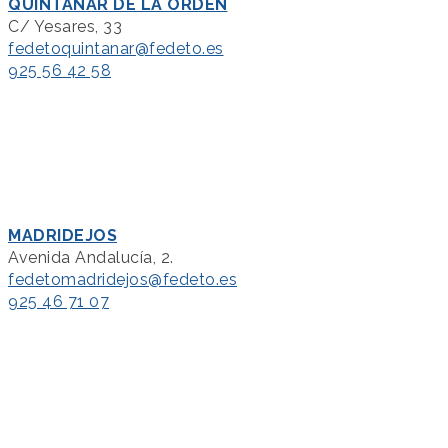
QUINTANAR DE LA ORDEN
C/ Yesares, 33
fedetoquintanar@fedeto.es
925 56 42 58
MADRIDEJOS
Avenida Andalucía, 2.
fedetomadridejos@fedeto.es
925 46 71 07