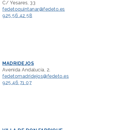
C/ Yesares, 33
fedetoquintanar@fedeto.es
925 56 42 58
MADRIDEJOS
Avenida Andalucía, 2.
fedetomadridejos@fedeto.es
925 46 71 07