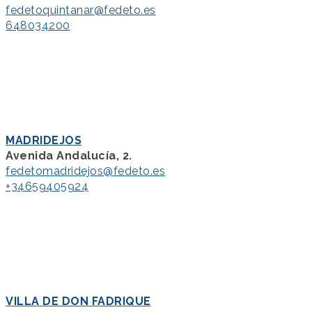
fedetoquintanar@fedeto.es
648034200
MADRIDEJOS
Avenida Andalucía, 2.
fedetomadridejos@fedeto.es
+34659405924
VILLA DE DON FADRIQUE