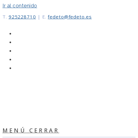
Ir al contenido
T.
925228710
|
E.
fedeto@fedeto.es
MENÚ
CERRAR