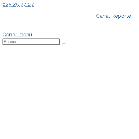
925 25 77 07
Aviso Legal
–
Política de Privacidad
–
Canal Reporte
–
Política de Cookies
Cerrar menú