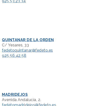
925 53 23 34
QUINTANAR DE LA ORDEN
C/ Yesares, 33
fedetoquintanar@fedeto.es
925 56 42 58
MADRIDEJOS
Avenida Andalucía, 2.
fedetomadridejos@fedeto.es