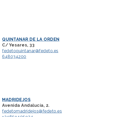
QUINTANAR DE LA ORDEN
C/ Yesares, 33
fedetoquintanar@fedeto.es
648034200
MADRIDEJOS
Avenida Andalucía, 2.
fedetomadridejos@fedeto.es
+34659405924