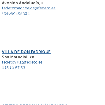
Avenida Andalucía, 2.
fedetomadridejos@fedeto.es
+34659405924
VILLA DE DON FADRIQUE
San Maracial, 20
fedetovilla@fedeto.es
925 19 57 53