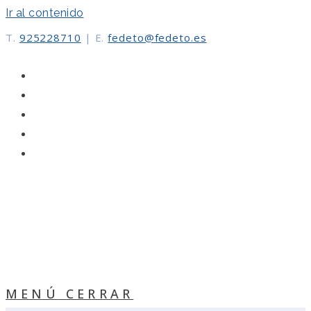
Ir al contenido
T.
925228710
|
E.
fedeto@fedeto.es
MENÚ
CERRAR