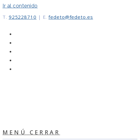
Ir al contenido
T.
925228710
|
E.
fedeto@fedeto.es
MENÚ
CERRAR