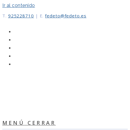
Ir al contenido
T.
925228710
|
E.
fedeto@fedeto.es
MENÚ
CERRAR