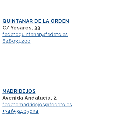
QUINTANAR DE LA ORDEN
C/ Yesares, 33
fedetoquintanar@fedeto.es
648034200
MADRIDEJOS
Avenida Andalucía, 2.
fedetomadridejos@fedeto.es
+34659405924