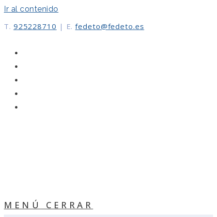
Ir al contenido
T.
925228710
|
E.
fedeto@fedeto.es
MENÚ
CERRAR