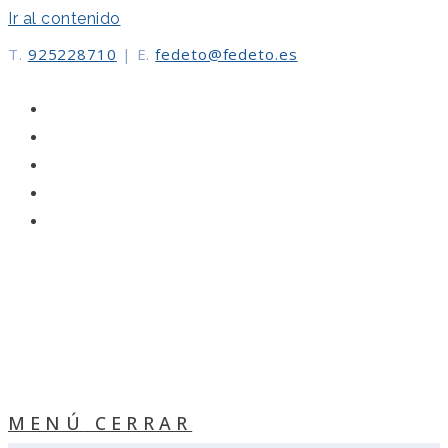
Ir al contenido
T.
925228710
|
E.
fedeto@fedeto.es
MENÚ
CERRAR