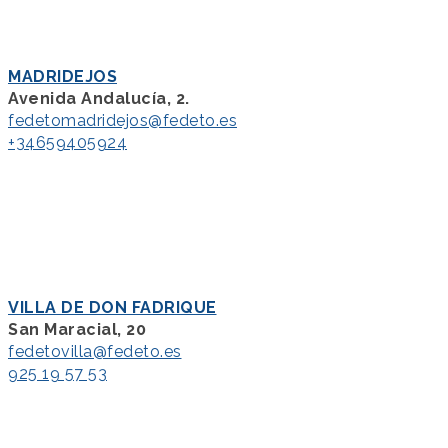
MADRIDEJOS
Avenida Andalucía, 2.
fedetomadridejos@fedeto.es
+34659405924
VILLA DE DON FADRIQUE
San Maracial, 20
fedetovilla@fedeto.es
925 19 57 53