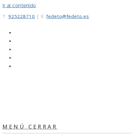
Ir al contenido
T.
925228710
|
E.
fedeto@fedeto.es
MENÚ
CERRAR