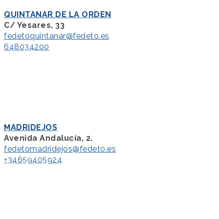
QUINTANAR DE LA ORDEN
C/ Yesares, 33
fedetoquintanar@fedeto.es
648034200
MADRIDEJOS
Avenida Andalucía, 2.
fedetomadridejos@fedeto.es
+34659405924