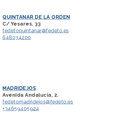
QUINTANAR DE LA ORDEN
C/ Yesares, 33
fedetoquintanar@fedeto.es
648034200
MADRIDEJOS
Avenida Andalucía, 2.
fedetomadridejos@fedeto.es
+34659405924