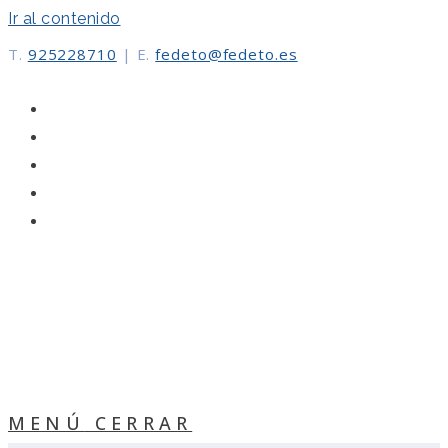
Ir al contenido
T.
925228710
|
E.
fedeto@fedeto.es
MENÚ
CERRAR