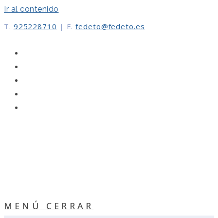
Ir al contenido
T.
925228710
|
E.
fedeto@fedeto.es
MENÚ
CERRAR