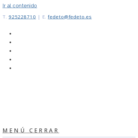
Ir al contenido
T.
925228710
|
E.
fedeto@fedeto.es
MENÚ
CERRAR