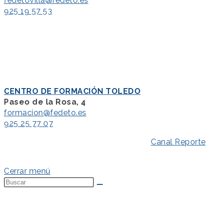
fedetovilla@fedeto.es
925 19 57 53
CENTRO DE FORMACIÓN TOLEDO
Paseo de la Rosa, 4
formacion@fedeto.es
925 25 77 07
Aviso Legal
–
Política de Privacidad
–
Canal Reporte
–
Política de Cookies
Cerrar menú