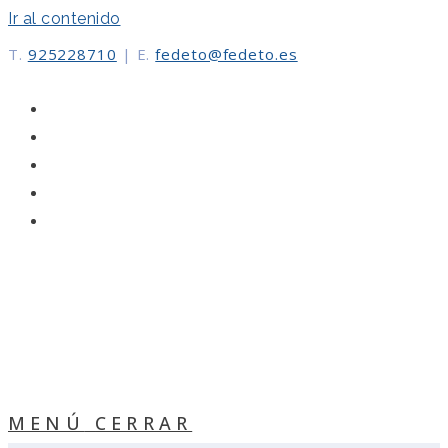
Ir al contenido
T.
925228710
|
E.
fedeto@fedeto.es
MENÚ
CERRAR