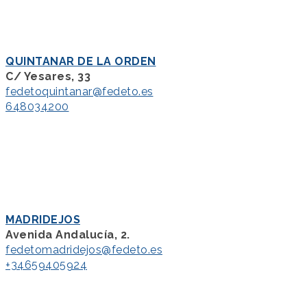
QUINTANAR DE LA ORDEN
C/ Yesares, 33
fedetoquintanar@fedeto.es
648034200
MADRIDEJOS
Avenida Andalucía, 2.
fedetomadridejos@fedeto.es
+34659405924