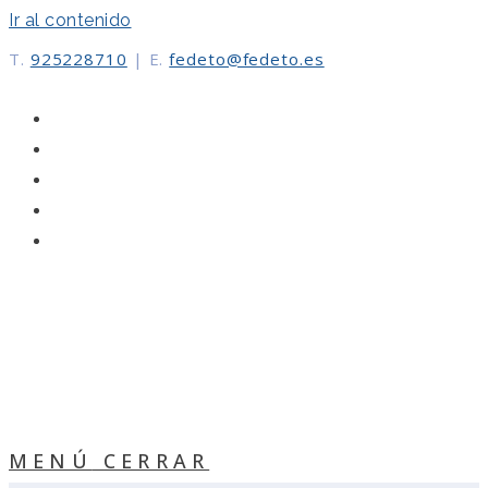
Ir al contenido
T.
925228710
|
E.
fedeto@fedeto.es
MENÚ
CERRAR