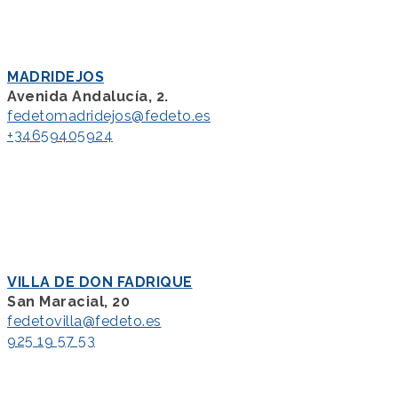
MADRIDEJOS
Avenida Andalucía, 2.
fedetomadridejos@fedeto.es
+34659405924
VILLA DE DON FADRIQUE
San Maracial, 20
fedetovilla@fedeto.es
925 19 57 53