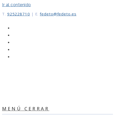
Ir al contenido
T.
925228710
|
E.
fedeto@fedeto.es
MENÚ
CERRAR