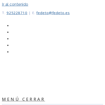
Ir al contenido
T.
925228710
|
E.
fedeto@fedeto.es
MENÚ
CERRAR