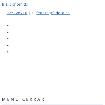
Ir al contenido
T.
925228710
|
E.
fedeto@fedeto.es
MENÚ
CERRAR