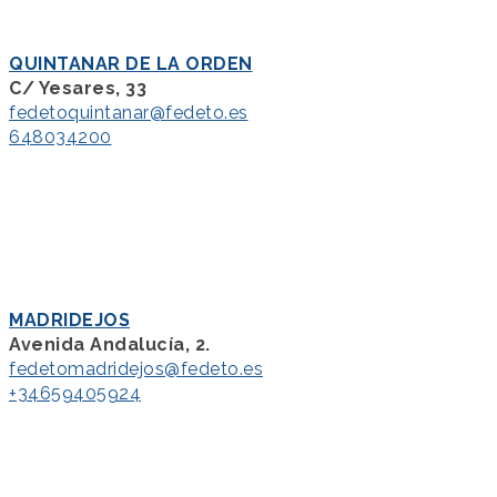
QUINTANAR DE LA ORDEN
C/ Yesares, 33
fedetoquintanar@fedeto.es
648034200
MADRIDEJOS
Avenida Andalucía, 2.
fedetomadridejos@fedeto.es
+34659405924