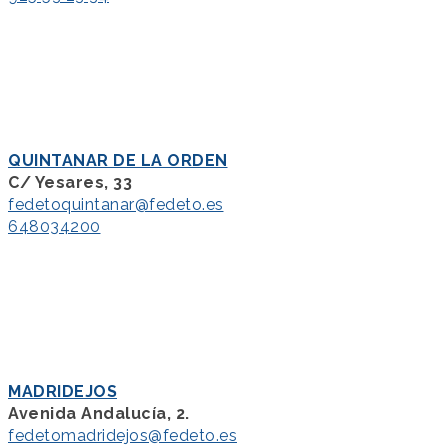
QUINTANAR DE LA ORDEN
C/ Yesares, 33
fedetoquintanar@fedeto.es
648034200
MADRIDEJOS
Avenida Andalucía, 2.
fedetomadridejos@fedeto.es