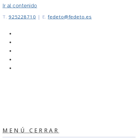
Ir al contenido
T.
925228710
|
E.
fedeto@fedeto.es
MENÚ
CERRAR