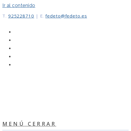
Ir al contenido
T.
925228710
|
E.
fedeto@fedeto.es
MENÚ
CERRAR