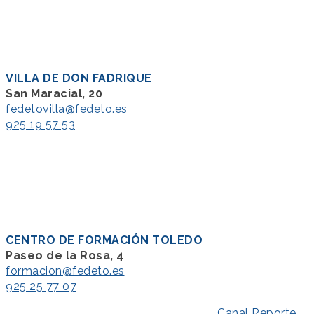
VILLA DE DON FADRIQUE
San Maracial, 20
fedetovilla@fedeto.es
925 19 57 53
CENTRO DE FORMACIÓN TOLEDO
Paseo de la Rosa, 4
formacion@fedeto.es
925 25 77 07
Aviso Legal
–
Política de Privacidad
–
Canal Reporte
–