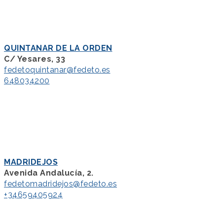
QUINTANAR DE LA ORDEN
C/ Yesares, 33
fedetoquintanar@fedeto.es
648034200
MADRIDEJOS
Avenida Andalucía, 2.
fedetomadridejos@fedeto.es
+34659405924